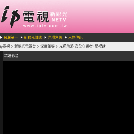
台灣第一
新眼光雜誌
光照角落
人物傳記
ip電視
新眼光電視台
深度報導
光照角落-安全守護者+星裡話
》
》
》
精選影音