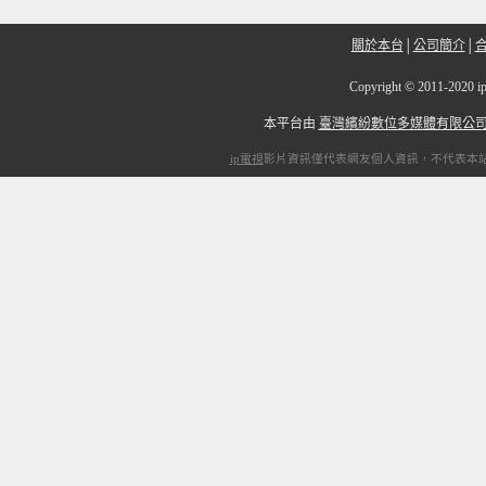
關於本台
│
公司簡介
│
Copyright
©
2011-20
本平台由
臺灣繽紛數位多媒體有限公
ip電視
影片資訊僅代表網友個人資訊，不代表本