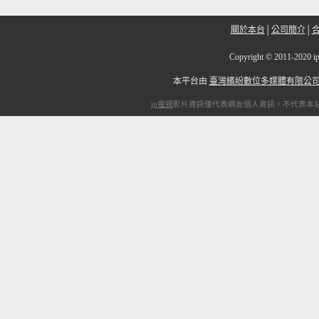
關於本台
│
公司簡介
│
Copyright
©
2011-20
本平台由
臺灣繽紛數位多媒體有限公
ip電視
影片資訊僅代表網友個人資訊，不代表本