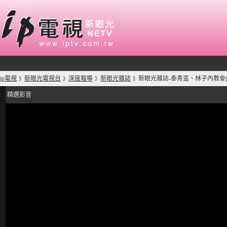
ip電視
新眼光電視台
深度報導
新眼光雜誌
新眼光雜誌-泰青盃、林子內教會(
》
》
》
》
精選影音