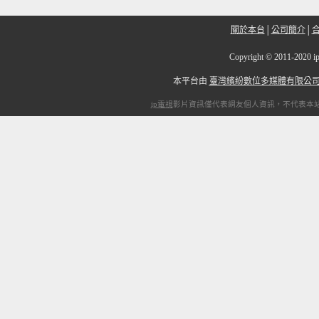
關於本台
│
公司簡介
│
Copyright
©
2011-20
本平台由
臺灣繽紛數位多媒體有限公
ip電視
影片資訊僅代表網友個人資訊，不代表本