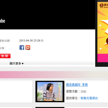
2015-04-30 23:28:11
更新日期：
分享：
遇見黃韻玲_李鼎
瀏覽次數：3342
提供單位：
新眼光電視台