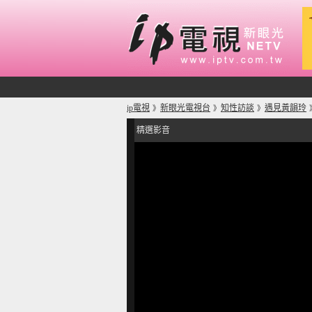
ip電視
新眼光電視台
知性訪談
遇見黃韻玲
》
》
》
精選影音