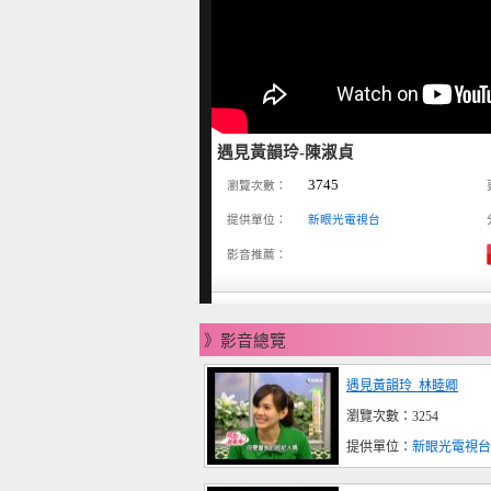
遇見黃韻玲-陳淑貞
3745
瀏覽次數：
提供單位：
新眼光電視台
影音推薦：
》影音總覽
遇見黃韻玲_林睦卿
瀏覽次數：3254
提供單位：
新眼光電視台