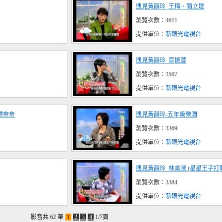
遇見黃韻玲_王梅、簡立建
瀏覽次數：4611
提供單位：
新眼光電視台
遇見黃韻玲_官振萱
瀏覽次數：3507
提供單位：
新眼光電視台
婦奈奈
遇見黃韻玲-五年級樂團
瀏覽次數：3369
提供單位：
新眼光電視台
遇見黃韻玲_林美淑 (星星王子打
瀏覽次數：3384
提供單位：
新眼光電視台
影音共 62 筆
1
2
3
4
1/7頁