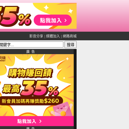
影音分享
|
媒體加入
|
網路商城
廣 告