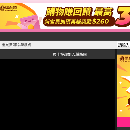
遇見黃韻玲-陳淑貞
》
馬上按讚加入粉絲團