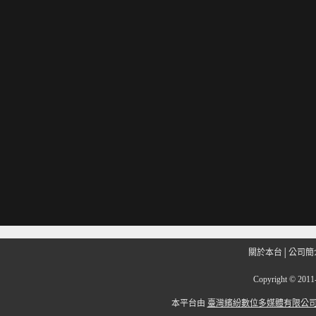
關於本台
│
公司簡
Copyright
©
201
本平台由
臺灣繽紛數位多媒體有限公