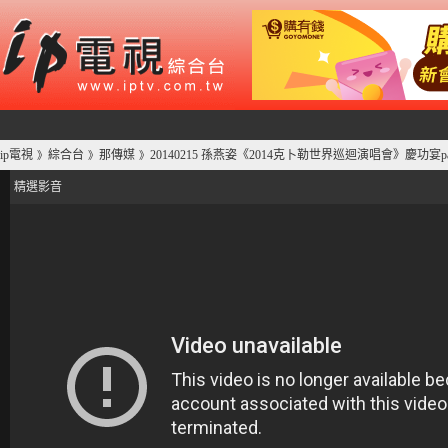
ip電視
綜合台
那傳媒
20140215 孫燕姿《2014克卜勒世界巡迴演唱會》慶功宴p
》
》
》
精選影音