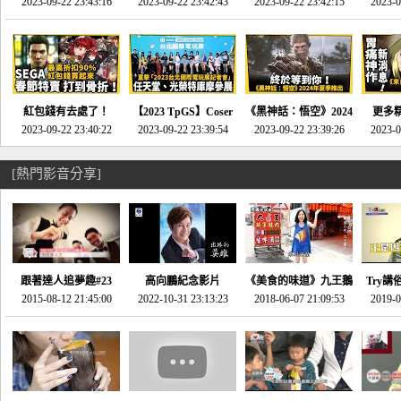
推的JRPG神作《神之
2023-09-22 23:43:16
命異次元 重製版》重
2023-09-22 23:42:43
2023-09-22 23:42:15
場》將推出「重製
SE社
2023-0
天平》介紹！-電玩宅
回「石村號」的恐懼體
版」!!!今年就能玩到!!-
動作角
速配20230126
驗-電玩宅速配
電玩宅速配20230124
電玩宅速
20230125
紅包錢有去處了！
【2023 TpGS】Coser
《黑神話：悟空》2024
更多
SEGA春節特賣 超過85
2023-09-22 23:40:22
和Show Girl搶先看！
2023-09-22 23:39:54
年夏季推出！確定不會
2023-09-22 23:39:26
《來自
2023-0
款遊戲打到骨折-電玩
直擊展前記者會-電玩
延期齁？-電玩宅速配
金鄉》
宅速配20230119
宅速配20230118
20230117
[熱門影音分享]
跟著達人追夢趣#23
高向鵬紀念影片
《美食的味道》九王鵝
Try講
promo-我想開間咖啡
2015-08-12 21:45:00
2022-10-31 23:13:23
2018-06-07 21:09:53
肉
2019-0
才
館(謝佳凌)