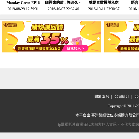
Monday Green EP16
哪裡來的愛 - 許瑞弘、
就是喜歡摸隱私處
語言
超意外~環保原來可以
2019-08-29 12:59:31
2016-10-07 22:32:40
李其芬
2016-10-11 23:30:37
2016-1
邊玩邊做！
關於本台
|
公司簡介
|
合
Copyright © 2
本平台由
臺灣繽紛數位多媒體有限公
ip電視影片資訊僅代表網友個人資訊，不代表本