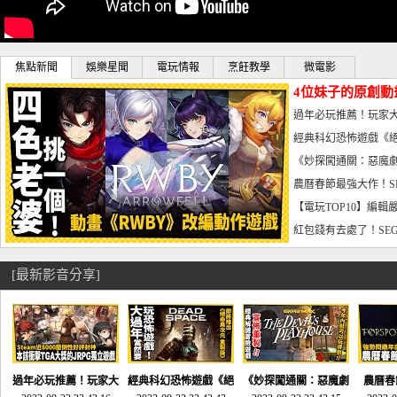
焦點新聞
娛樂星聞
電玩情報
烹飪教學
微電影
4位妹子的原創動
曝光_電玩宅速配20
過年必玩推薦！玩家大
宅速配20230126
經典科幻恐怖遊戲《絕
懼體驗-電玩宅速配2023
《妙探闖通關：惡魔劇
到!!-電玩宅速配202301
農曆春節最強大作！S
電玩宅速配20230123
【電玩TOP10】編輯
了，封面圖直接雷你!-電
紅包錢有去處了！SEG
宅速配20230119
[最新影音分享]
過年必玩推薦！玩家大
經典科幻恐怖遊戲《絕
《妙探闖通關：惡魔劇
農曆春