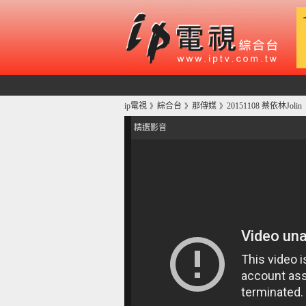
ip電視
綜合台
那傳媒
20151108 蔡依林J
》
》
》
精選影音