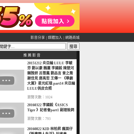
影音分享
|
媒體加入
|
網路商城
推 薦 影 音
20151212 炎亞綸 LULU 李毓
芬 劉以豪 魏蔓 李國毅 陳楚河
賴雅妍 呂雪鳳 劉品言 曾之喬
謝佳見 唐禹哲 王傳一 《華劇
大賞》星光紅毯 part14 炎亞綸
LULU俏皮合照
瀏覽次數：1024
20160322 李國毅《ASICS
Tiger 》記者會part1 副理致詞
瀏覽次數：793
20160822 KID 林柏昇 瘋面仔