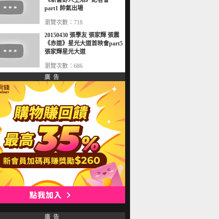
《新書野人生活》記者會
part1 帥氣出場
瀏覽次數：718
20150430 張學友 張家輝 張震
《赤道》星光大道首映會part5
張家輝星光大道
瀏覽次數：686
廣 告
廣 告