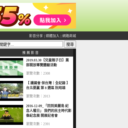
影音分享
|
媒體加入
|
網路商城
推 薦 影 音
2019.03.30【兒童親子日】黨
部開放導覽體驗活動
瀏覽次數：2308
【 護國會 保台灣｜全記錄 】
台北要贏 第 8 選區 阮昭雄
瀏覽次數：2013
2016-12-09_「回到美麗島 紀
念人權日」 我們的民主時代影
像紀念展 開展記者會
瀏覽次數：2391