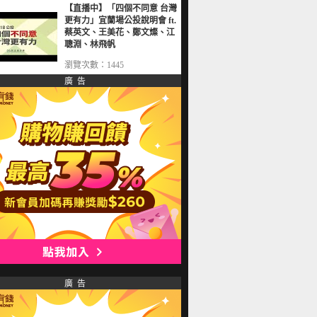
【直播中】「四個不同意 台灣
更有力」宜蘭場公投說明會 ft.
蔡英文、王美花、鄭文燦、江
聰淵、林飛帆
瀏覽次數：1445
廣 告
廣 告