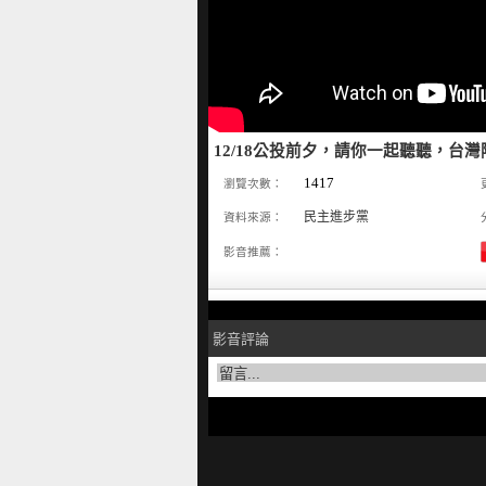
12/18公投前夕，請你一起聽聽，台
1417
瀏覽次數：
民主進步黨
資料來源：
影音推薦：
影音評論