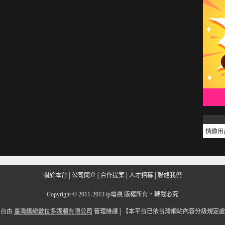
情趣用
關於本台
│
公司簡介
│
合作提案
│
人才招募
│
聯絡我們
Copyright
©
2011-2013 ip電視 版權所有‧轉載必究
平台由
臺灣繽紛數位多媒體有限公司
管理維護│
【本平台已依台灣網站內容分級規定處