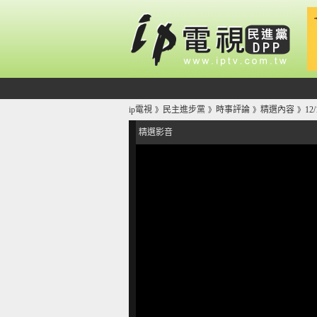
ip電視
民主進步黨
時事評論
精選內容
1
》
》
》
》
精選影音