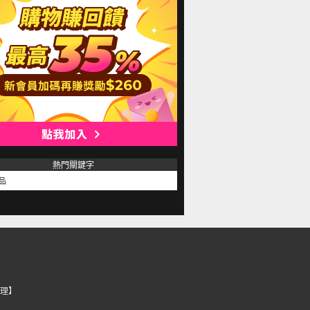
熱門關鍵字
品
理】