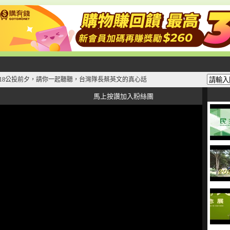
2/18公投前夕，請你一起聽聽，台灣隊長蔡英文的真心話
馬上按讚加入粉絲團