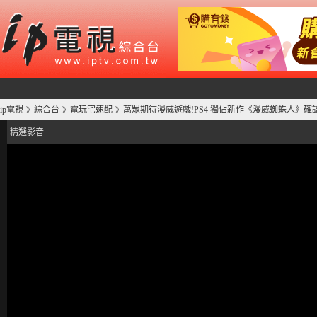
ip電視
綜合台
電玩宅速配
萬眾期待漫威遊戲!PS4 獨佔新作《漫威蜘蛛人》確
》
》
》
精選影音