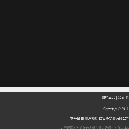
關於本台
│
公司簡
Copyright
©
201
本平台由
臺灣繽紛數位多媒體有限公
ip電視
影片資訊僅代表網友個人資訊，不代表本