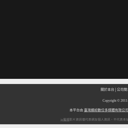
關於本台
│
公司簡
Copyright
©
201
本平台由
臺灣繽紛數位多媒體有限公
ip電視
影片資訊僅代表網友個人資訊，不代表本