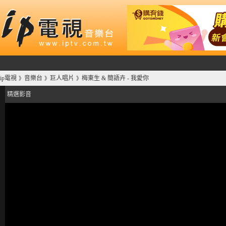
ip電視
音樂台
巨人唱片
梅東生 & 簡語卉 - 我愛你
》
》
》
精選影音