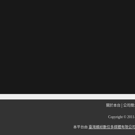
關於本台
│
公司簡
Copyright
©
201
本平台由
臺灣繽紛數位多媒體有限公