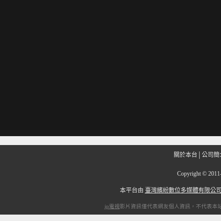
關於本台
│
公司簡
Copyright
©
201
本平台由
臺灣繽紛數位多媒體有限公
ip電視
影片資訊僅代表網友個人資訊，不代表本