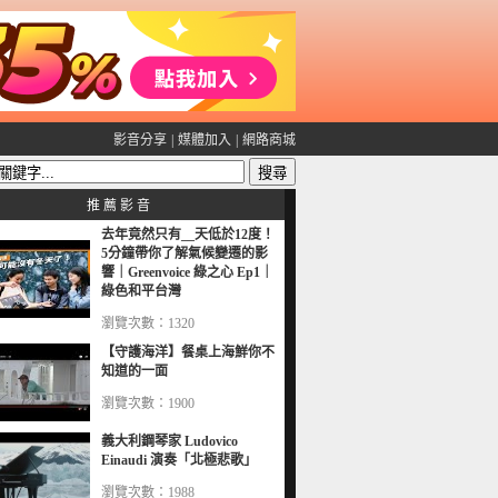
影音分享
|
媒體加入
|
網路商城
推 薦 影 音
去年竟然只有__天低於12度！
5分鐘帶你了解氣候變遷的影
響｜Greenvoice 綠之心 Ep1｜
綠色和平台灣
瀏覽次數：1320
【守護海洋】餐桌上海鮮你不
知道的一面
瀏覽次數：1900
義大利鋼琴家 Ludovico
Einaudi 演奏「北極悲歌」
瀏覽次數：1988