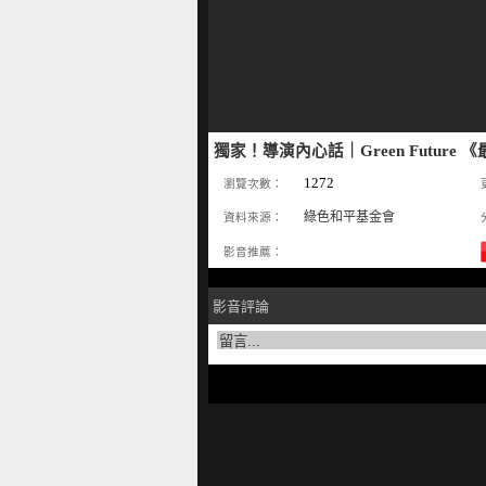
獨家！導演內心話｜Green Future
1272
瀏覽次數：
綠色和平基金會
資料來源：
影音推薦：
影音評論