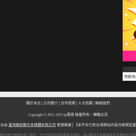
情趣用
關於本台
│
公司簡介
│
合作提案
│
人才招募
│
聯絡我們
Copyright
©
2011-2013 ip電視 版權所有‧轉載必究
平台由
臺灣繽紛數位多媒體有限公司
管理維護│
【本平台已依台灣網站內容分級規定處
資訊僅代表網友個人資訊，不代表本站同意其影音資訊，本
ip電視
不承擔由該影音資訊所引起