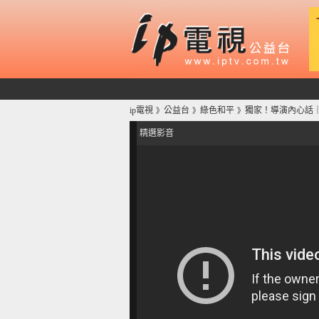
ip電視
公益台
綠色和平
獨家！導演內心話｜Gr
》
》
》
精選影音