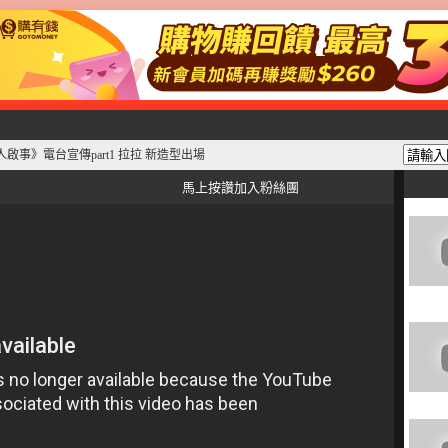
尋人啟事》電台宣傳part1 拉拉 新造型出場
馬上按讚加入粉絲團