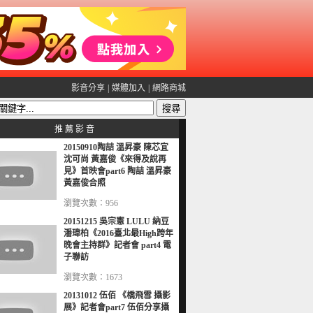
影音分享
|
媒體加入
|
網路商城
推 薦 影 音
20150910陶喆 溫昇豪 陳芯宜
沈可尚 黃嘉俊《來得及說再
見》首映會part6 陶喆 溫昇豪
黃嘉俊合照
瀏覽次數：956
20151215 吳宗憲 LULU 納豆
潘瑋柏《2016臺北最High跨年
晚會主持群》記者會 part4 電
子聯訪
瀏覽次數：1673
20131012 伍佰 《橋飛雪 攝影
展》記者會part7 伍佰分享攝