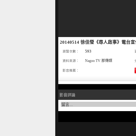
20140514 徐佳瑩《尋人啟事》電台宣
593
瀏覽次數：
Nagoo TV 那傳媒
資料來源：
影音推薦：
影音評論