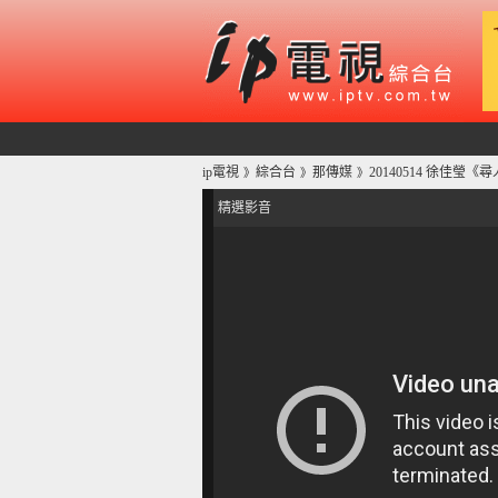
ip電視
綜合台
那傳媒
20140514 徐佳瑩《
》
》
》
精選影音