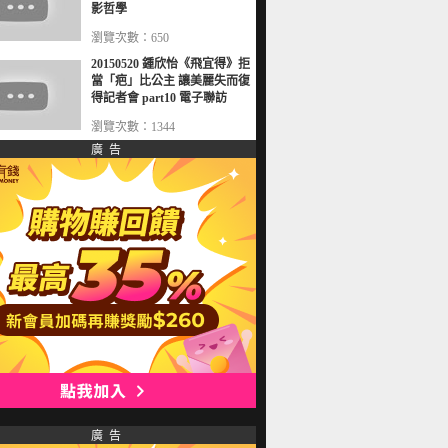
影哲學
瀏覽次數：650
20150520 鍾欣怡《飛宜得》拒
當「疤」比公主 讓美麗失而復
得記者會 part10 電子聯訪
瀏覽次數：1344
廣 告
廣 告