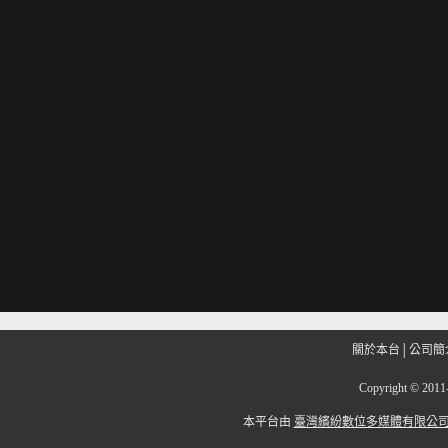
關於本台
│
公司簡
Copyright
©
201
本平台由
臺灣繽紛數位多媒體有限公