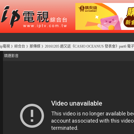
ip電視
綜合台
那傳媒
20161205 趙又廷《CASIO OCEANUS 發表會》part6 
》
》
》
精選影音