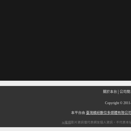
關於本台
│
公司簡
Copyright
©
201
本平台由
臺灣繽紛數位多媒體有限公
ip電視
影片資訊僅代表網友個人資訊，不代表本