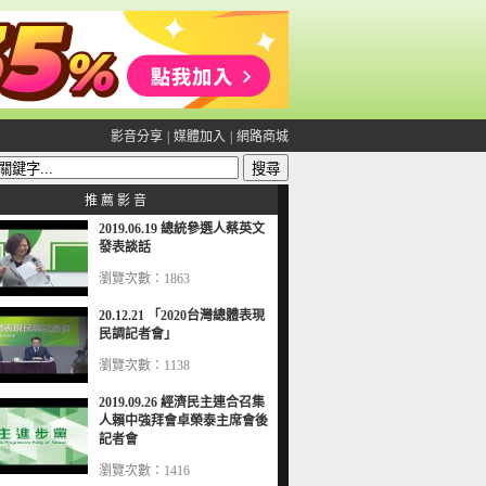
影音分享
|
媒體加入
|
網路商城
推 薦 影 音
2019.06.19 總統參選人蔡英文
發表談話
瀏覽次數：1863
20.12.21 「2020台灣總體表現
民調記者會」
瀏覽次數：1138
2019.09.26 經濟民主連合召集
人賴中強拜會卓榮泰主席會後
記者會
瀏覽次數：1416