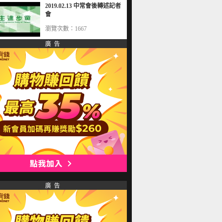
2019.02.13 中常會後轉述記者
會
瀏覽次數：1667
廣 告
廣 告