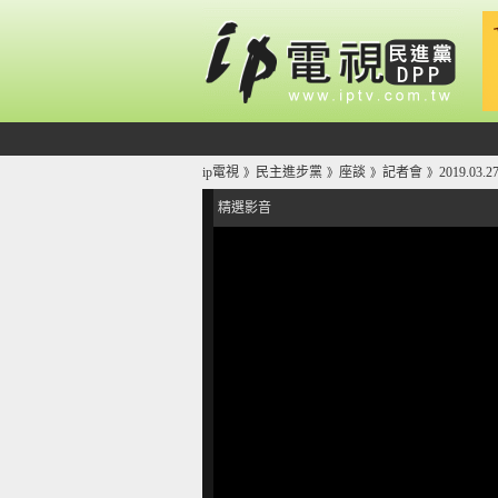
ip電視
民主進步黨
座談
記者會
2019.0
》
》
》
》
精選影音