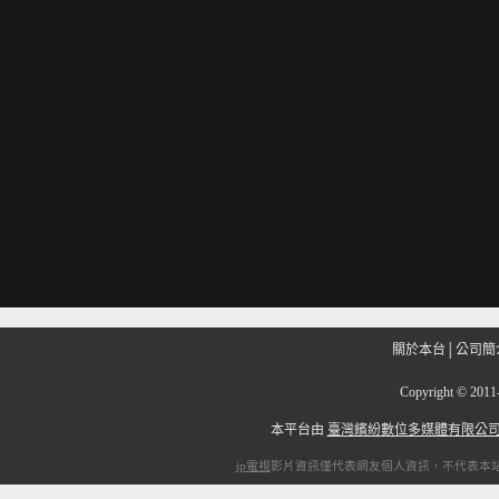
關於本台
│
公司簡
Copyright
©
201
本平台由
臺灣繽紛數位多媒體有限公
ip電視
影片資訊僅代表網友個人資訊，不代表本