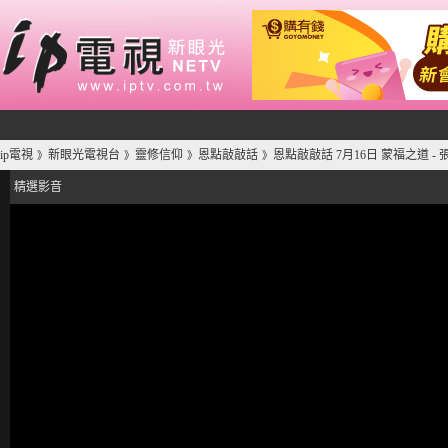
ip電視
新眼光電視台
靈修信仰
恩點敲敲話
恩點敲敲話 7月16日 蒙福之道 -
》
》
》
》
精選影音