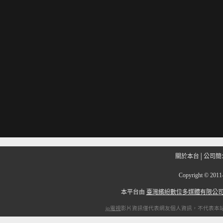
關於本台
│
公司簡
Copyright
©
201
本平台由
臺灣繽紛數位多媒體有限公
ip電視
影片資訊僅代表網友個人資訊，不代表本