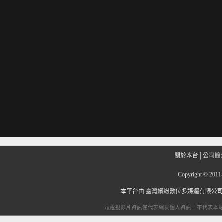
關於本台
│
公司簡
Copyright
©
201
本平台由
臺灣繽紛數位多媒體有限公
ip電視
影片資訊僅代表網友個人資訊，不代表本