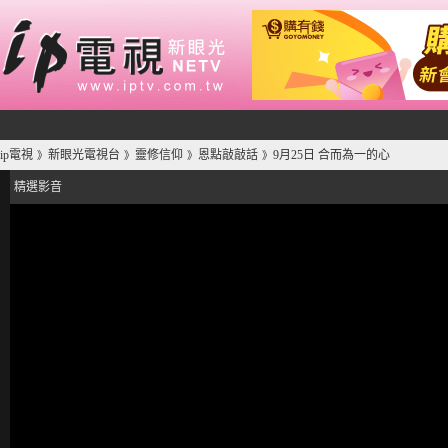
ip電視
新眼光電視台
靈修信仰
恩點敲敲話
9月25日 合而為一的心
》
》
》
》
精選影音