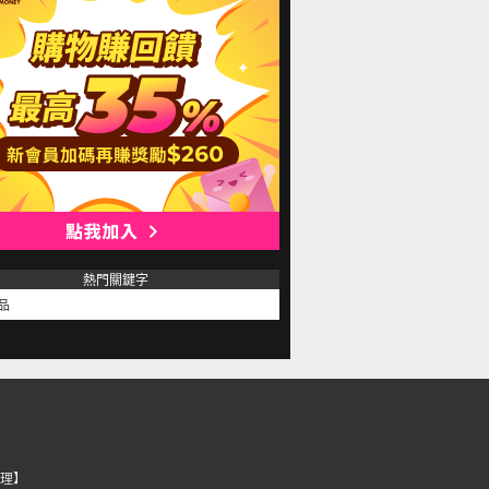
熱門關鍵字
品
理】