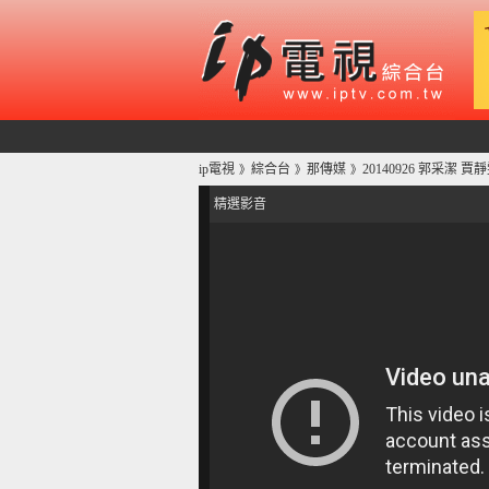
ip電視
綜合台
那傳媒
20140926 郭采潔
》
》
》
精選影音