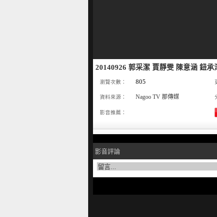
20140926 郭采潔 賈靜雯 陳意涵 
805
瀏覽次數：
Nagoo TV 那傳媒
資料來源：
影音推薦：
影音評論