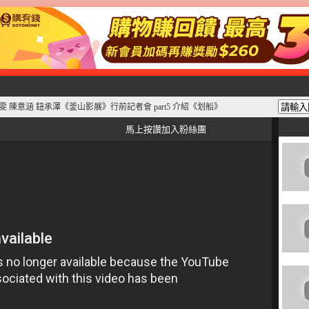
 賈靜雯 陳意涵 鈕承澤《釜山影展》行前記者會 part5 介紹《划船》
馬上按讚加入粉絲團