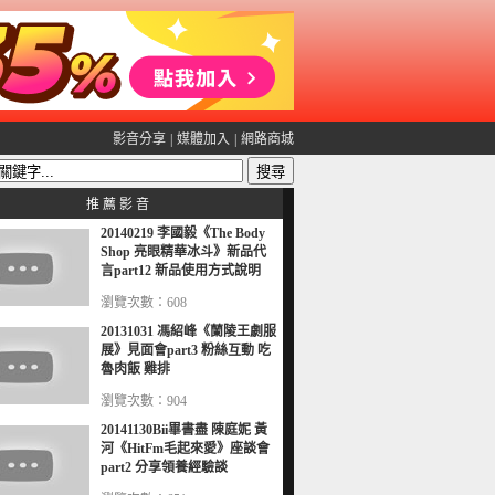
影音分享
|
媒體加入
|
網路商城
推 薦 影 音
20140219 李國毅《The Body
Shop 亮眼精華冰斗》新品代
言part12 新品使用方式說明
瀏覽次數：608
20131031 馮紹峰《蘭陵王劇服
展》見面會part3 粉絲互動 吃
魯肉飯 雞排
瀏覽次數：904
20141130Bii畢書盡 陳庭妮 黃
河《HitFm毛起來愛》座談會
part2 分享領養經驗談