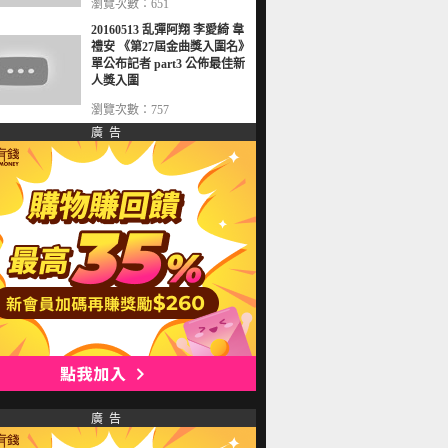
瀏覽次數：651
20160513 乱彈阿翔 李愛綺 韋
禮安 《第27屆金曲獎入圍名》
單公布記者 part3 公佈最佳新
人獎入圍
瀏覽次數：757
廣 告
廣 告