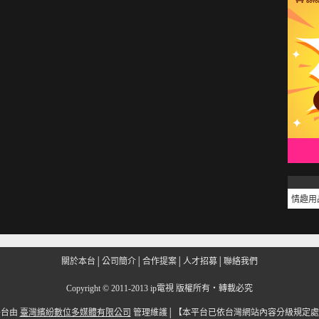
情趣用
關於本台
│
公司簡介
│
合作提案
│
人才招募
│
聯絡我們
Copyright
©
2011-2013 ip電視 版權所有‧轉載必究
平台由
臺灣繽紛數位多媒體有限公司
管理維護│
【本平台已依台灣網站內容分級規定處