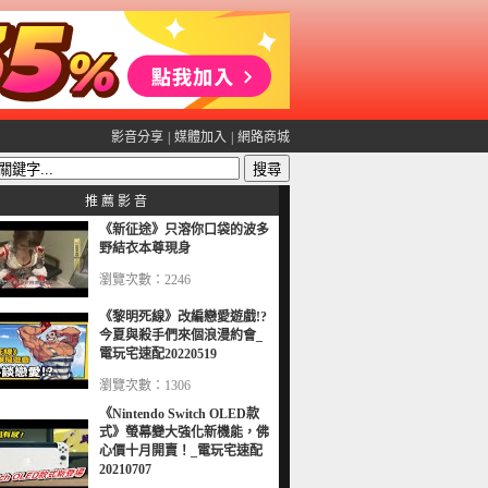
影音分享
|
媒體加入
|
網路商城
推 薦 影 音
《新征途》只溶你口袋的波多
野結衣本尊現身
瀏覽次數：2246
《黎明死線》改編戀愛遊戲!?
今夏與殺手們來個浪漫約會_
電玩宅速配20220519
瀏覽次數：1306
《Nintendo Switch OLED款
式》螢幕變大強化新機能，佛
心價十月開賣！_電玩宅速配
20210707