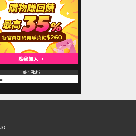
熱門關鍵字
品
理】