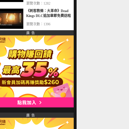
瀏覽次數：1282
《刺客教條：大革命》Dead
Kings DLC追加章節免費送啦
瀏覽次數：1396
廣 告
廣 告