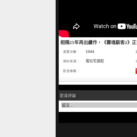
相隔25年再出續作，《靈魂駭客2》正式
1044
瀏覽次數：
電玩宅速配
資料來源：
影音推薦：
影音評論