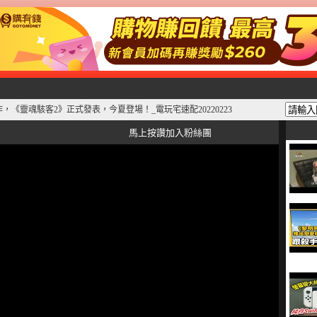
作，《靈魂駭客2》正式發表，今夏登場！_電玩宅速配20220223
馬上按讚加入粉絲團