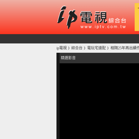
ip電視
綜合台
電玩宅速配
相隔25年再出續
》
》
》
精選影音