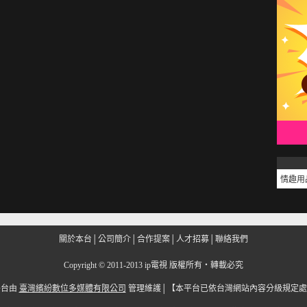
情趣用
關於本台
│
公司簡介
│
合作提案
│
人才招募
│
聯絡我們
Copyright
©
2011-2013 ip電視 版權所有‧轉載必究
平台由
臺灣繽紛數位多媒體有限公司
管理維護│
【本平台已依台灣網站內容分級規定處