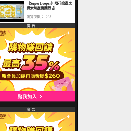
《Super Looper》眼花撩亂之
繩索解謎拼圖登場
瀏覽次數：1285
廣 告
廣 告