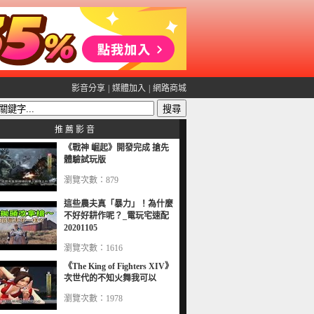
影音分享
|
媒體加入
|
網路商城
推 薦 影 音
《戰神 崛起》開發完成 搶先
體驗試玩版
瀏覽次數：879
這些農夫真「暴力」！為什麼
不好好耕作呢？_電玩宅速配
20201105
瀏覽次數：1616
《The King of Fighters XIV》
次世代的不知火舞我可以
瀏覽次數：1978