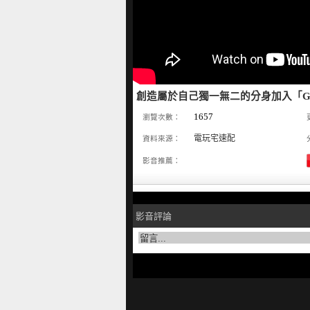
創造屬於自己獨一無二的分身加入「Gun G
1657
瀏覽次數：
電玩宅速配
資料來源：
影音推薦：
影音評論