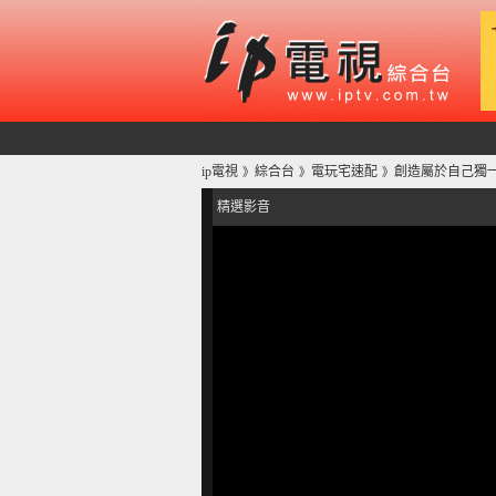
ip電視
綜合台
電玩宅速配
創造屬於自己獨一無
》
》
》
精選影音