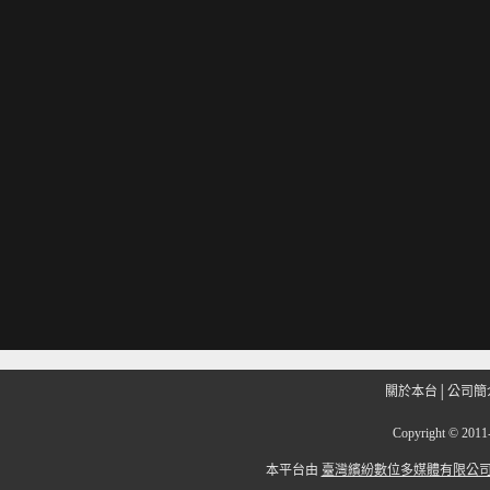
關於本台
│
公司簡
Copyright
©
201
本平台由
臺灣繽紛數位多媒體有限公