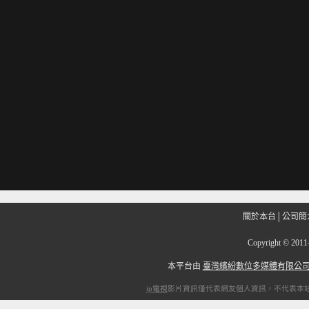
關於本台
│
公司簡
Copyright
©
201
本平台由
臺灣繽紛數位多媒體有限公
ip電視
影片資訊僅代表網友個人資訊，不代表本