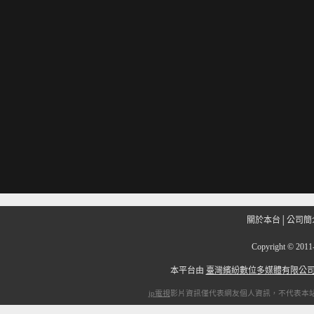
關於本台
│
公司簡
Copyright
©
201
本平台由
臺灣繽紛數位多媒體有限公
ip電視
影片資訊僅代表網友個人資訊，不代表本