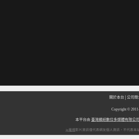
關於本台
│
公司簡
Copyright
©
201
本平台由
臺灣繽紛數位多媒體有限公
ip電視
影片資訊僅代表網友個人資訊，不代表本