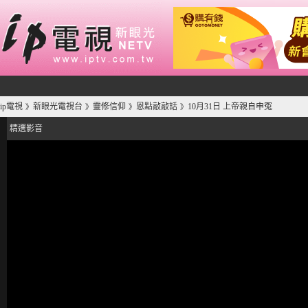
ip電視
新眼光電視台
靈修信仰
恩點敲敲話
10月31日 上帝親自申冤
》
》
》
》
精選影音