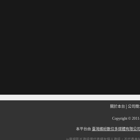
關於本台
│
公司簡
Copyright
©
201
本平台由
臺灣繽紛數位多媒體有限公
ip電視
影片資訊僅代表網友個人資訊，不代表本