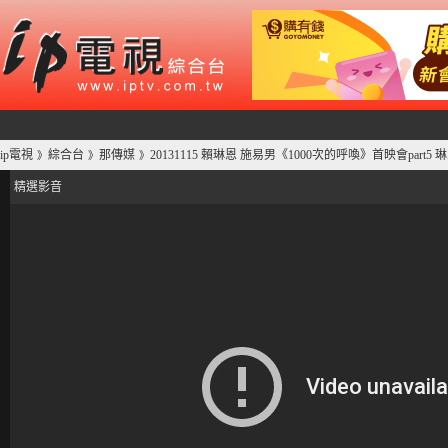
ip電視
綜合台
那傳媒
20131115 賴琳恩 施易男《1000次的呼喚》首映會part
》
》
》
精選影音