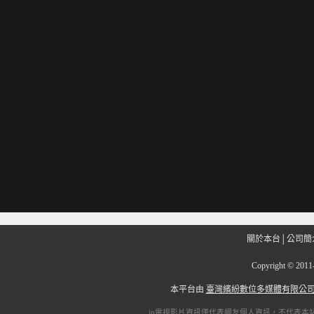
關於本台
│
公司簡
Copyright
©
201
本平台由
臺灣繽紛數位多媒體有限公
ip電視
影片資訊僅代表網友個人資訊，不代表本