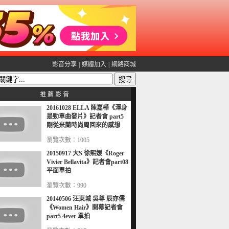
影音分享
|
媒體加入
|
網路商城
推 薦 影 音
20161028 ELLA 陳嘉樺《渾身
是勁單曲發片》記者會 part5
剛從米蘭時尚周回來的感想
瀏覽次數：1005
20150917 大S 徐熙媛《Roger
Vivier Bellavita》記者會part08
平面單拍
瀏覽次數：990
20140506 汪東城 吳尊 辰亦儒
《Women Hair》開幕記者會
part5 4ever 單拍