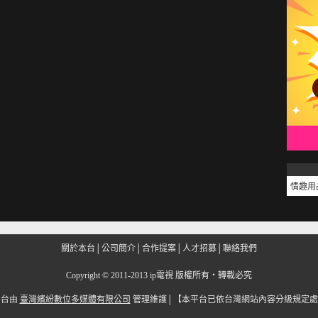
情趣用
關於本台
│
公司簡介
│
合作提案
│
人才招募
│
聯絡我們
Copyright
©
2011-2013 ip電視 版權所有‧轉載必究
平台由
臺灣繽紛數位多媒體有限公司
管理維護│
【本平台已依台灣網站內容分級規定處