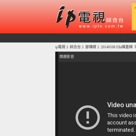
ip電視
綜合台
那傳媒
20140108 Ella
》
》
》
精選影音