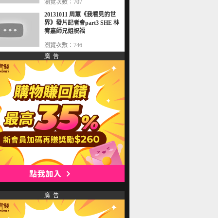
瀏覽次數：707
20131011 周蕙《我看見的世
界》發片記者會part3 SHE 林
宥嘉師兄姐祝福
瀏覽次數：746
廣 告
廣 告