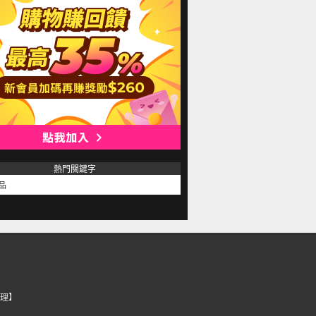
熱門關鍵字
品
理】