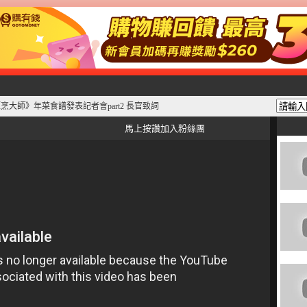
陳嘉樺《烹大師》年菜食譜發表記者會part2 長官致詞
馬上按讚加入粉絲團