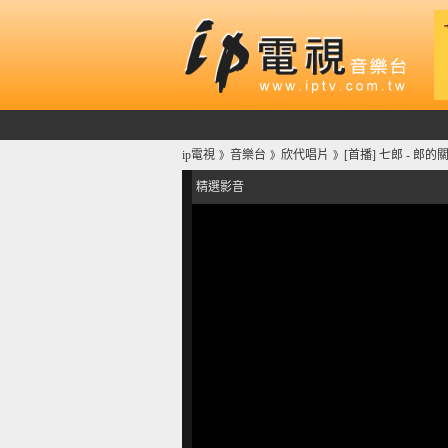
ip電視
音樂台
欣代唱片
[首播] 七郎 - 郎的關
》
》
》
精選影音