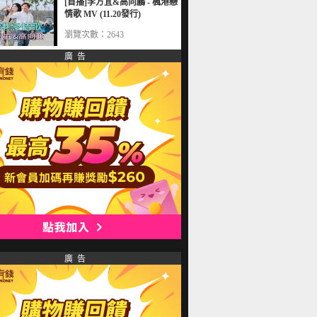
[首播]李方宜&高向鵬 - 楓港戀
情歌 MV (11.20發行)
瀏覽次數：2643
廣 告
廣 告