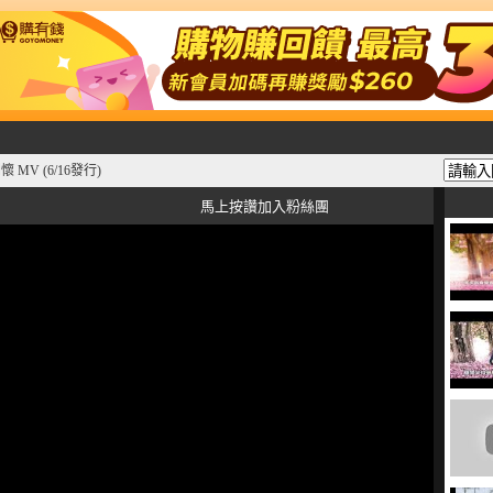
懷 MV (6/16發行)
馬上按讚加入粉絲團