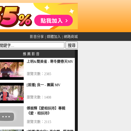
影音分享
|
媒體加入
|
網路商城
推 薦 影 音
上明&簡美雀 - 寒冬變春天MV
瀏覽次數：2385
[首播] 良一 - 團圓 MV
瀏覽次數：1408
傅振輝【愛相扶持】專輯
《愛．相扶持》
瀏覽次數：2115