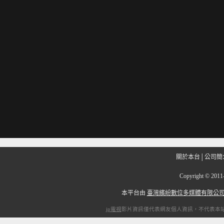
關於本台
│
公司簡
Copyright
©
201
本平台由
臺灣繽紛數位多媒體有限公
ip電視
影片資訊僅代表網友個人資訊，不代表本