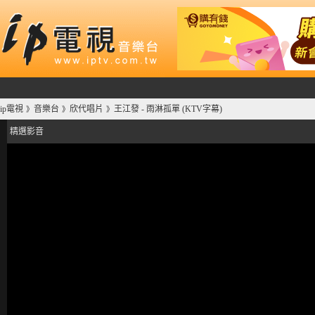
ip電視
音樂台
欣代唱片
王江發 - 雨淋孤單 (KTV字幕)
》
》
》
精選影音