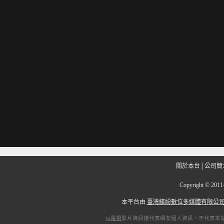
關於本台
│
公司簡
Copyright
©
201
本平台由
臺灣繽紛數位多媒體有限公
ip電視
影片資訊僅代表網友個人資訊，不代表本