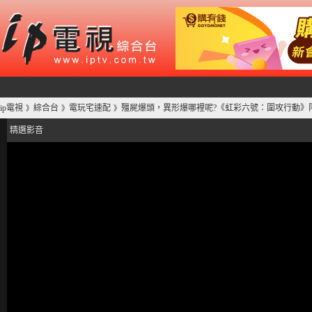
ip電視
綜合台
電玩宅速配
殭屍爆頭，異形爆哪裡呢?《虹彩六號：圍攻行動》
》
》
》
精選影音