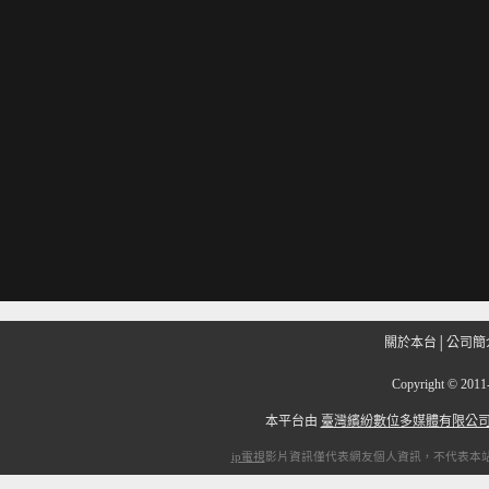
關於本台
│
公司簡
Copyright
©
201
本平台由
臺灣繽紛數位多媒體有限公
ip電視
影片資訊僅代表網友個人資訊，不代表本