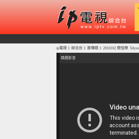
ip電視
綜合台
那傳媒
2016102 簡愷樂《d
》
》
》
精選影音