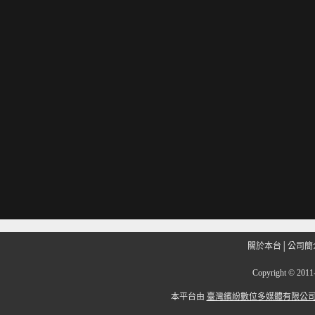
關於本台
│
公司簡
Copyright
©
201
本平台由
臺灣繽紛數位多媒體有限公