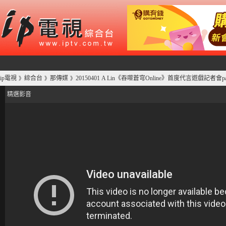
ip電視
綜合台
那傳媒
20150401 A Lin《吞噬蒼穹Online》首度代言遊戲記者會p
》
》
》
精選影音