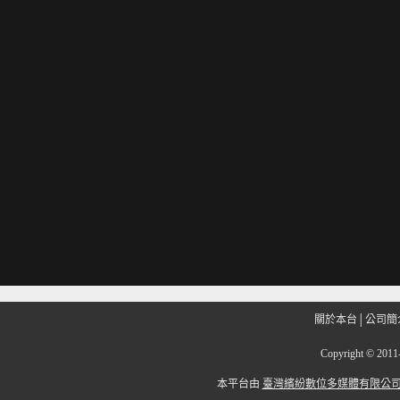
關於本台
│
公司簡
Copyright
©
201
本平台由
臺灣繽紛數位多媒體有限公