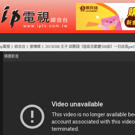
ip電視
綜合台
那傳媒
20150508 王子 邱勝翊《屈臣氏歡慶500店》一日店長pa
》
》
》
精選影音