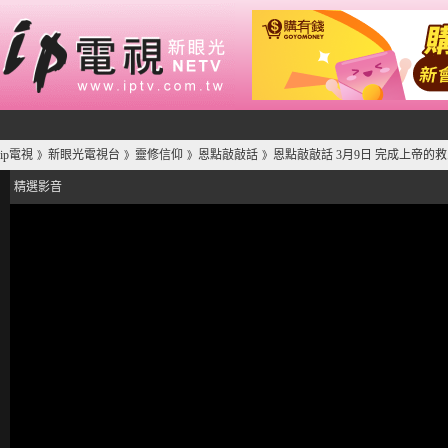
ip電視
新眼光電視台
靈修信仰
恩點敲敲話
恩點敲敲話 3月9日 完成上帝的救
》
》
》
》
精選影音