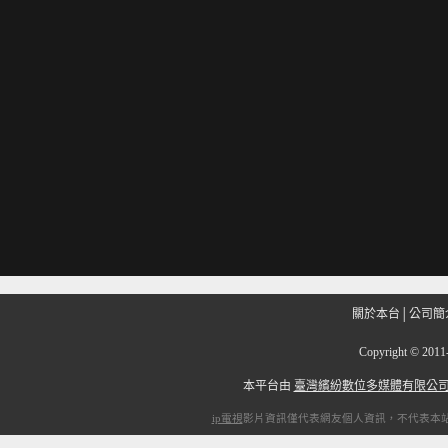
關於本台
│
公司簡
Copyright
©
201
本平台由
臺灣繽紛數位多媒體有限公
ip電視
影片資訊僅代表網友個人資訊，不代表本