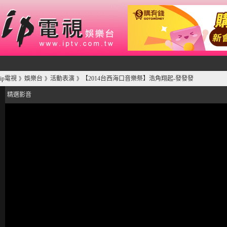
ip電視
娛樂台
活動表演
【2014台西海口音樂祭】浩角翔起-發發發
》
》
》
精選影音