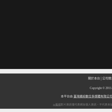
關於本台
│
公司簡
Copyright
©
201
本平台由
臺灣繽紛數位多媒體有限公
ip電視
影片資訊僅代表網友個人資訊，不代表本