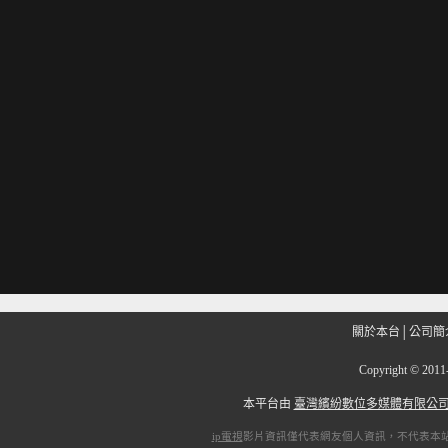
關於本台
│
公司簡
Copyright
©
201
本平台由
臺灣繽紛數位多媒體有限公
ip電視
影片資訊僅代表網友個人資訊，不代表本