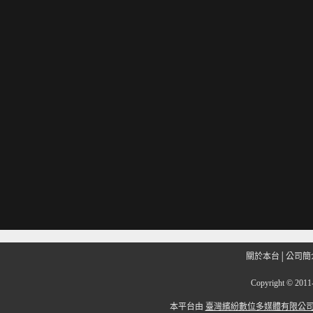
關於本台
│
公司簡
Copyright
©
201
本平台由
臺灣繽紛數位多媒體有限公