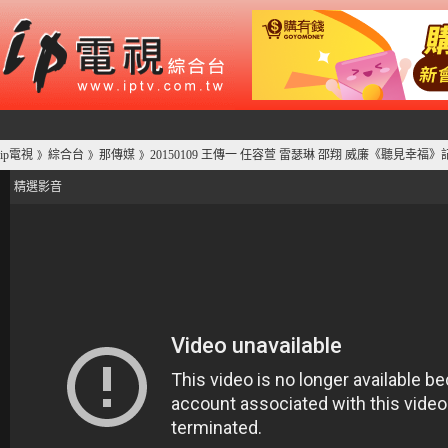
ip電視
綜合台
那傳媒
20150109 王傳一 任容萱 雷瑟琳 邵翔 威廉《聽見幸福》記
》
》
》
精選影音