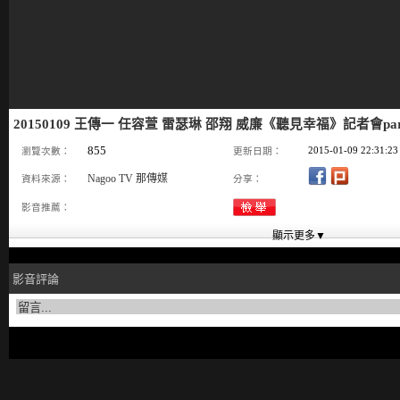
20150109 王傳一 任容萱 雷瑟琳 邵翔 威廉《聽見幸福》記者會pa
855
2015-01-09 22:31:23
瀏覽次數：
更新日期：
Nagoo TV 那傳媒
資料來源：
分享：
影音推薦：
影音評論