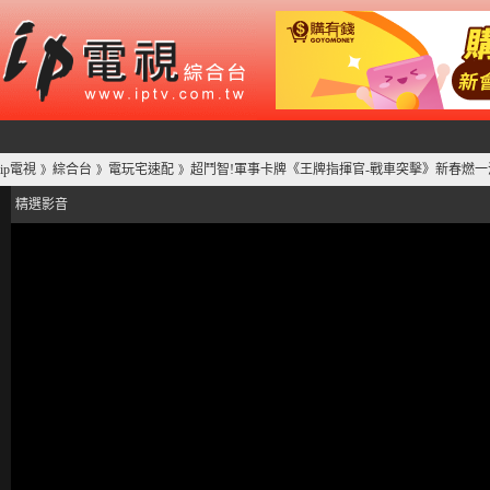
ip電視
綜合台
電玩宅速配
超鬥智!軍事卡牌《王牌指揮官-戰車突擊》新春燃一波!-
》
》
》
精選影音