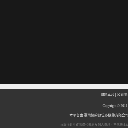
關於本台
│
公司簡
Copyright
©
201
本平台由
臺灣繽紛數位多媒體有限公
ip電視
影片資訊僅代表網友個人資訊，不代表本