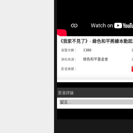
《我家不見了》- 綠色和平將繪本動
1386
瀏覽次數：
綠色和平基金會
資料來源：
影音推薦：
影音評論