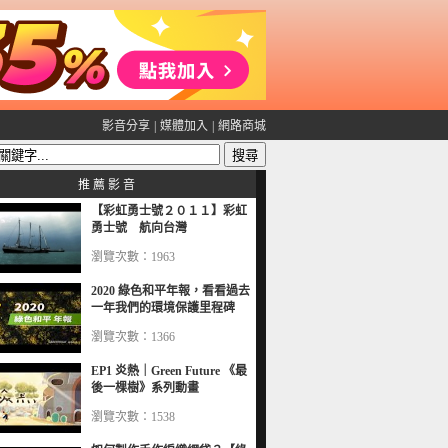
影音分享
|
媒體加入
|
網路商城
推 薦 影 音
【彩虹勇士號２０１１】彩虹
勇士號 航向台灣
瀏覽次數：1963
2020 綠色和平年報，看看過去
一年我們的環境保護里程碑
瀏覽次數：1366
EP1 炎熱｜Green Future 《最
後一棵樹》系列動畫
瀏覽次數：1538