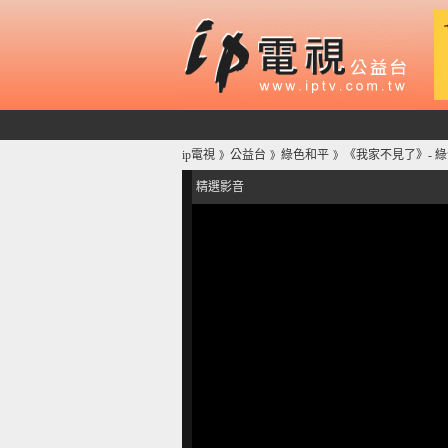
ip電視
公益台
綠色和平
《我家不見了》- 
》
》
》
精選影音