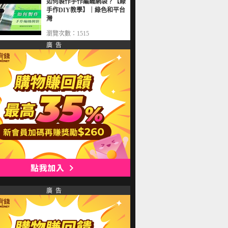
如何製作手作編織網袋？【綠
手作DIY教學】｜綠色和平台
灣
瀏覽次數：1515
廣 告
廣 告