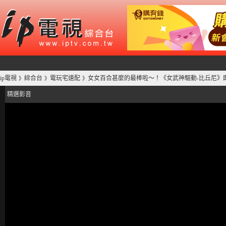
ip電視
綜合台
電玩宅速配
女女百合甚麼的最棒啦～！《女武神驅動-比丘尼》即將
》
》
》
精選影音