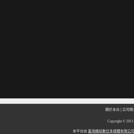
關於本台
│
公司簡
Copyright
©
201
本平台由
臺灣繽紛數位多媒體有限公