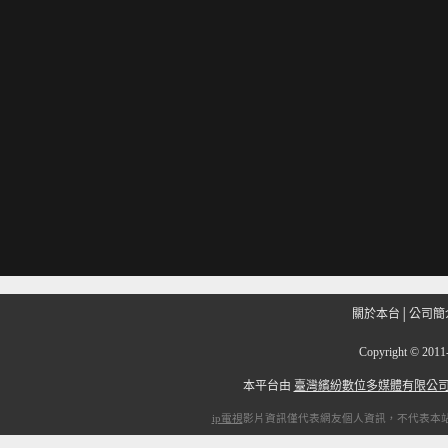
關於本台
│
公司簡
Copyright
©
201
本平台由
臺灣繽紛數位多媒體有限公
ip電視
影片資訊僅代表網友個人資訊，不代表本