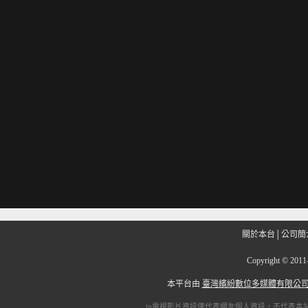
關於本台
│
公司簡
Copyright
©
201
本平台由
臺灣繽紛數位多媒體有限公
ip電視
影片資訊僅代表網友個人資訊，不代表本