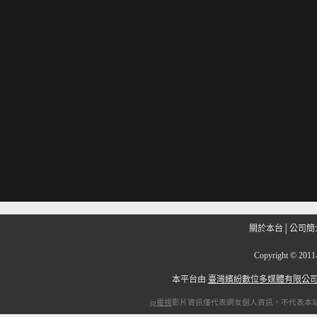
關於本台
│
公司簡
Copyright
©
201
本平台由
臺灣繽紛數位多媒體有限公
ip電視
影片資訊僅代表網友個人資訊，不代表本