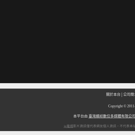
關於本台
│
公司簡
Copyright
©
201
本平台由
臺灣繽紛數位多媒體有限公
ip電視
影片資訊僅代表網友個人資訊，不代表本