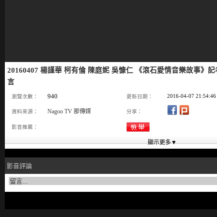
20160407 楊謹華 柯有倫 陳庭妮 吳慷仁 《滾石愛情音樂故事》記
言
940
2016-04-07 21:54:46
瀏覽次數：
更新日期：
Nagoo TV 那傳媒
資料來源：
分享：
影音推薦：
影音評論