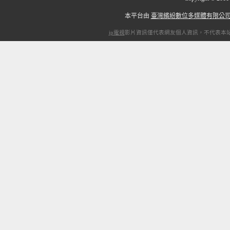
本平台由
臺灣繽紛數位多媒體有限公
ip電視
影片資訊僅代表網友個人資訊，不代表本