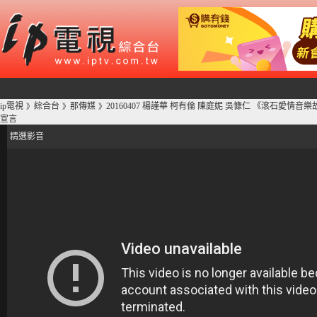
ip電視
綜合台
那傳媒
20160407 楊謹華 柯有倫 陳庭妮 吳慷仁 《滾石愛情音樂
》
》
》
宣言
精選影音