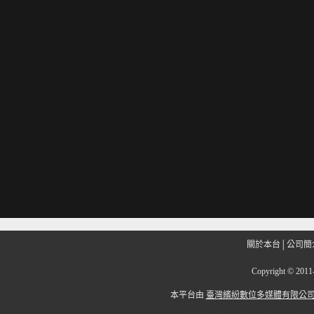
關於本台
│
公司簡
Copyright
©
201
本平台由
臺灣繽紛數位多媒體有限公